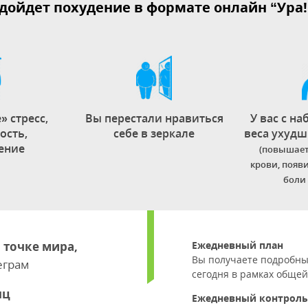
дойдет похудение в формате онлайн “Ура!
» стресс,
Вы перестали нравиться
У вас с н
ость,
себе в зеркале
веса ухудш
ение
(повышает
крови, появ
боли 
 точке мира,
Ежедневный план
Вы получаете подробный
еграм
сегодня в рамках общей
яц
Ежедневный контроль