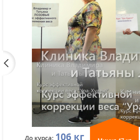
106 кг
До курса: