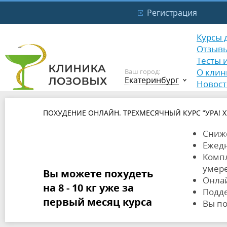
Регистрация
Курсы 
Отзыв
Тесты 
О клин
Ваш город:
Екатеринбург
Новост
ПОХУДЕНИЕ ОНЛАЙН. ТРЕХМЕСЯЧНЫЙ КУРС “УРА! 
Сниже
Ежедн
Компл
умер
Вы можете похудеть
Онлай
на 8 - 10 кг уже за
Подде
первый месяц курса
Вы по