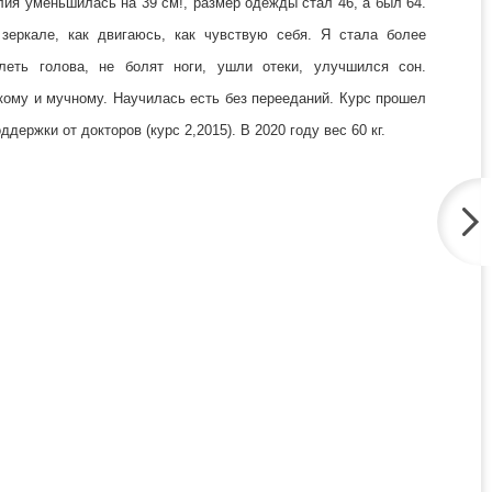
алия уменьшилась на 39 см!, размер одежды стал 46, а был 64.
зеркале, как двигаюсь, как чувствую себя. Я стала более
леть голова, не болят ноги, ушли отеки, улучшился сон.
дкому и мучному. Научилась есть без перееданий. Курс прошел
ддержки от докторов (курс 2,2015). В 2020 году вес 60 кг.
До