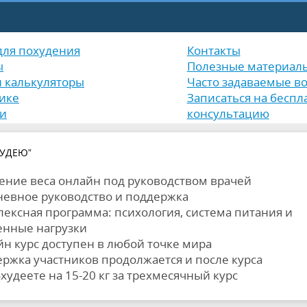
для похудения
Контакты
ы
Полезные материал
и калькуляторы
Часто задаваемые в
ике
Записаться на беспл
и
консультацию
ХУДЕЮ”
ние веса онлайн под руководством врачей
евное руководство и поддержка
ексная программа: психология, система питания и
енные нагрузки
н курс доступен в любой точке мира
ржка участников продолжается и после курса
худеете на 15-20 кг за трехмесячный курс