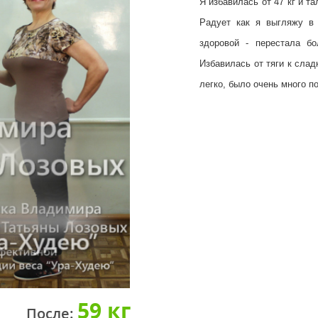
Я избавилась от 47 кг и т
Радует как я выгляжу в 
здоровой - перестала бо
Избавилась от тяги к сла
легко, было очень много по
59 кг
После: