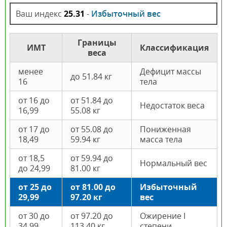
Ваш индекс
25.31
-
Избыточный вес
Границы
ИМТ
Классификация
веса
менее
Дефицит массы
до 51.84 кг
16
тела
от 16 до
от 51.84 до
Недостаток веса
16,99
55.08 кг
от 17 до
от 55.08 до
Пониженная
18,49
59.94 кг
масса тела
от 18,5
от 59.94 до
Нормальный вес
до 24,99
81.00 кг
от 25 до
от 81.00 до
Избыточный
29,99
97.20 кг
вес
от 30 до
от 97.20 до
Ожирение I
34,99
113.40 кг
степени