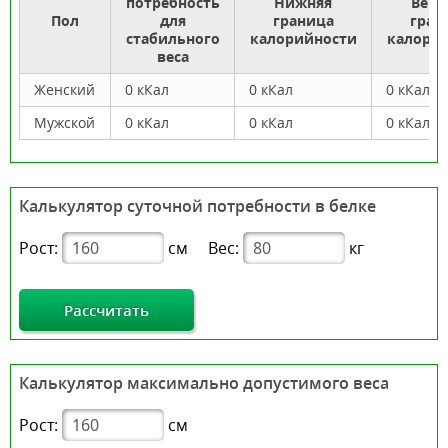
потребность
Нижняя
Верх
Пол
для
граница
гран
стабильного
калорийности
калори
веса
Женский
0 кКал
0 кКал
0 кКал
Мужской
0 кКал
0 кКал
0 кКал
Калькулятор суточной потребности в белке
Рост:
см
Вес:
кг
Рассчитать
Калькулятор максимально допустимого веса
Рост:
см