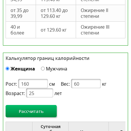
от 35 до
от 113.40 до
Ожирение II
39,99
129.60 кг
степени
40 и
Ожирение III
от 129.60 кг
более
степени
Калькулятор границ калорийности
Женщина
Мужчина
Рост:
см
Вес:
кг
Возраст:
лет
Рассчитать
Суточная