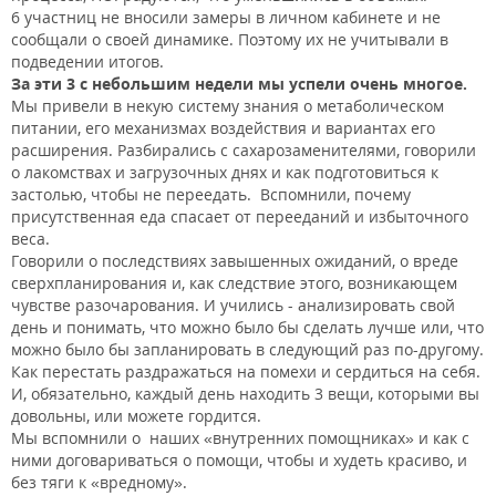
6 участниц не вносили замеры в личном кабинете и не
сообщали о своей динамике. Поэтому их не учитывали в
подведении итогов.
За эти 3 с небольшим недели мы успели очень многое.
Мы привели в некую систему знания о метаболическом
питании, его механизмах воздействия и вариантах его
расширения. Разбирались с сахарозаменителями, говорили
о лакомствах и загрузочных днях и как подготовиться к
застолью, чтобы не переедать. Вспомнили, почему
присутственная еда спасает от перееданий и избыточного
веса.
Говорили о последствиях завышенных ожиданий, о вреде
сверхпланирования и, как следствие этого, возникающем
чувстве разочарования. И учились - анализировать свой
день и понимать, что можно было бы сделать лучше или, что
можно было бы запланировать в следующий раз по-другому.
Как перестать раздражаться на помехи и сердиться на себя.
И, обязательно, каждый день находить 3 вещи, которыми вы
довольны, или можете гордится.
Мы вспомнили о наших «внутренних помощниках» и как с
ними договариваться о помощи, чтобы и худеть красиво, и
без тяги к «вредному».