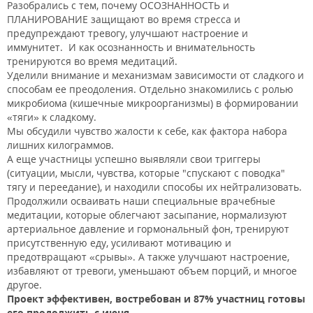
Разобрались с тем, почему ОСОЗНАННОСТЬ и
ПЛАНИРОВАНИЕ защищают во время стресса и
предупреждают тревогу, улучшают настроение и
иммунитет. И как осознанность и внимательность
тренируются во время медитаций.
Уделили внимание и механизмам зависимости от сладкого и
способам ее преодоления. Отдельно знакомились с ролью
микробиома (кишечные микроорганизмы) в формировании
«тяги» к сладкому.
Мы обсудили чувство жалости к себе, как фактора набора
лишних килограммов.
А еще участницы успешно выявляли свои триггеры
(ситуации, мысли, чувства, которые "спускают с поводка"
тягу и переедание), и находили способы их нейтрализовать.
Продолжили осваивать наши специальные врачебные
медитации, которые облегчают засыпание, нормализуют
артериальное давление и гормональный фон, тренируют
присутственную еду, усиливают мотивацию и
предотвращают «срывы». А также улучшают настроение,
избавляют от тревоги, уменьшают объем порций, и многое
другое.
Проект эффективен, востребован и 87% участниц готовы
его продолжить с июня.