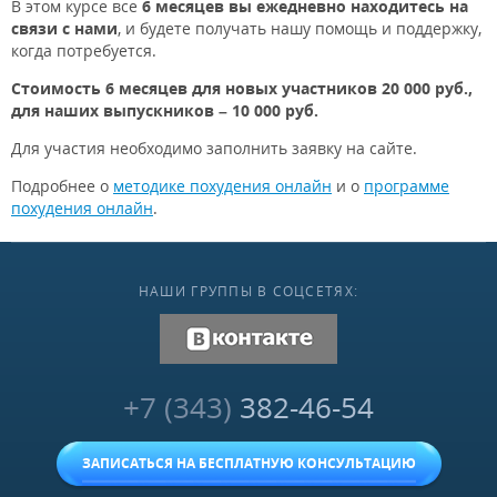
В этом курсе все
6 месяцев вы ежедневно находитесь на
связи с нами
, и будете получать нашу помощь и поддержку,
когда потребуется.
Стоимость 6 месяцев для новых участников 20 000 руб.,
для наших выпускников – 10 000 руб.
Для участия необходимо заполнить заявку на сайте.
Подробнее о
методике похудения онлайн
и о
программе
похудения онлайн
.
НАШИ ГРУППЫ В СОЦСЕТЯХ:
vk.com
+7 (343)
382-46-54
ЗАПИСАТЬСЯ НА БЕСПЛАТНУЮ КОНСУЛЬТАЦИЮ