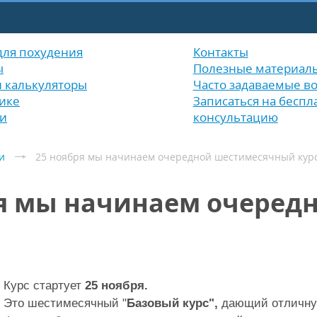
для похудения
Контакты
ы
Полезные материал
и калькуляторы
Часто задаваемые в
ике
Записаться на беспл
и
консультацию
и
25 ноября мы начинаем очередной шестимесячный курс
ря мы начинаем очеред
Курс стартует
25
ноября.
Это шестимесячный "
Базовый курс",
дающий отличную