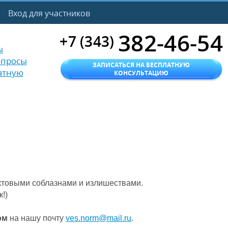
Вход для участников
382-46-54
+7 (343)
ы
опросы
ЗАПИСАТЬСЯ НА БЕСПЛАТНУЮ
атную
КОНСУЛЬТАЦИЮ
уктовыми соблазнами и излишествами.
!)
ом
на нашу почту
ves
.
norm
@
mail
.
ru
.