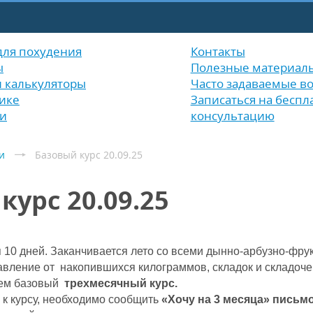
для похудения
Контакты
ы
Полезные материал
и калькуляторы
Часто задаваемые в
ике
Записаться на беспл
и
консультацию
и
Базовый курс 20.09.25
курс 20.09.25
я 10 дней. Заканчивается лето со всеми дынно-арбузно-фр
авление от
накопившихся
килограммов, складок и складочек
ем базовый
трехмесячный курс.
 к курсу, необходимо сообщить
«Хочу на 3 месяца» письм