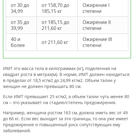
от 30 до
от 158,70 до
Ожирение I
34,99
185,15 кг
степени
от 35 до
от 185,15 до
Ожирение II
39,99
211,60 кг
степени
40 и
Ожирение III
от 211,60 кг
более
степени
ИМТ это масса тела в килограммах (кг), поделенная на
квадрат роста в метрах(м). В норме, ИМТ должен находиться
в пределах от 18,5 кг/м2 до 24,99 кг/м2. Объем талии у
женщин не должен превышать 80 см.
Если ИМТ превышает 25 кг/м2, а объем талии чуть менее 80
см – это указывает на стадию/степень предожирения.
Например, женщина ростом 163 см, должна иметь вес от 49
до 66 кг. Если вес выходит за эти границы, то она уже имеет
предожирение и повышенный риск сопутствующих ему
заболеваний.